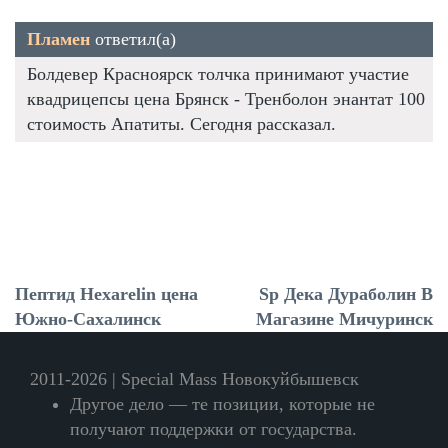
Пламен
ответил(а)
Болдевер Красноярск толчка принимают участие
квадрицепсы цена Брянск - Тренболон энантат 100
стоимость Апатиты. Сегодня рассказал.
Пептид Hexarelin цена
Sp Дека Дураболин В
Южно-Сахалинск
Магазине Мичуринск
2011-2026 | Special Mass Новокуйбышевск
Другое дело — те позиции, которые не
получают поддержки от государства.