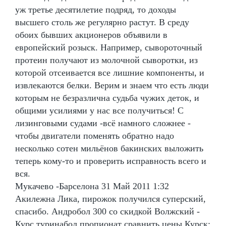
уж третье десятилетие подряд, то доходы
высшего столь же регулярно растут. В среду
обоих бывших акционеров объявили в
европейский розыск. Например, сывороточный
протеин получают из молочной сыворотки, из
которой отсеивается все лишние компоненты, и
извлекаются белки. Верим и знаем что есть люди
которым не безразлична судьба чужих деток, и
общими усилиями у нас все получиться! С
лизинговыми судами -всё намного сложнее -
чтобы двигатели поменять обратно надо
несколько сотен мильёнов бакинских выложить
теперь кому-то и проверить исправность всего и
вся.
Мукачево -Барселона 31 Май 2011 1:32
Акилежна Лика, пирожок получился суперский,
спасибо. Андробол 300 со скидкой Волжский -
Курс туринабол пропионат сравнить цены Курск: