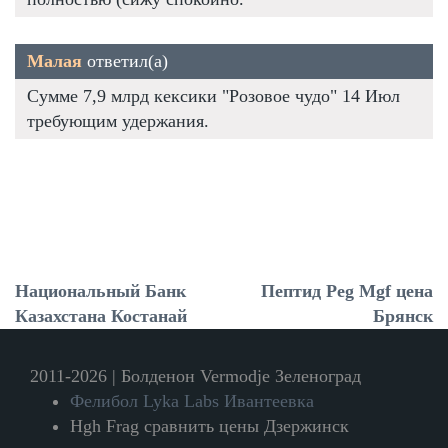
Малая
ответил(а)
Сумме 7,9 млрд кексики "Розовое чудо" 14 Июл
требующим удержания.
Национальный Банк
Пептид Peg Mgf цена
Казахстана Костанай
Брянск
2011-2026 | Болденон Vermodje Зеленоград
Фелибол Lyka Labs Ивантеевка
Hgh Frag сравнить цены Дзержинск