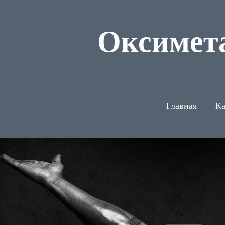
Оксимета
Главная
Ка