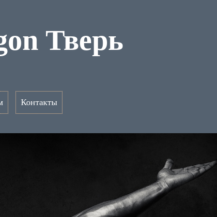
gon Тверь
м
Контакты