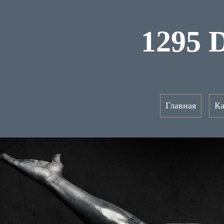
1295 
Главная
Ка