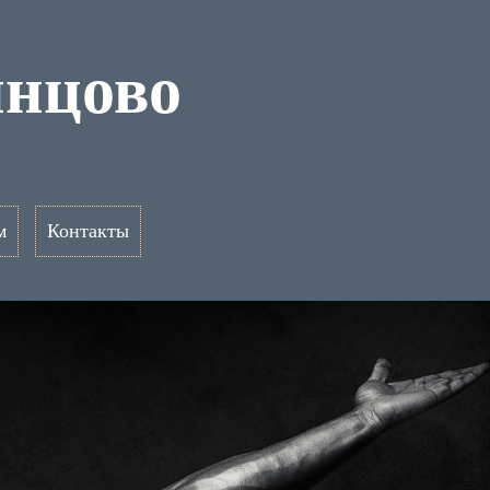
инцово
м
Контакты