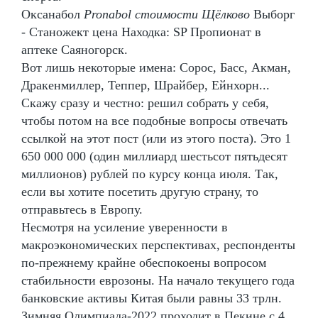
Оксанабол
Pronabol стоимости Щёлково
Выборг
- Станожект цена Находка: SP Пропионат в
аптеке Саяногорск.
Вот лишь некоторые имена: Сорос, Басс, Акман,
Дракенмиллер, Теппер, Шрайбер, Ейнхорн...
Скажу сразу и честно: решил собрать у себя,
чтобы потом на все подобные вопросы отвечать
ссылкой на этот пост (или из этого поста). Это 1
650 000 000 (один миллиард шестьсот пятьдесят
миллионов) рублей по курсу конца июля. Так,
если вы хотите посетить другую страну, то
отправьтесь в Европу.
Несмотря на усиление уверенности в
макроэкономических перспективах, респонденты
по-прежнему крайне обеспокоены вопросом
стабильности еврозоны. На начало текущего года
банковские активы Китая были равны 33 трлн.
Зимняя Олимпиада-2022 проходит в Пекине с 4