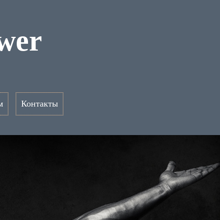
ower
м
Контакты