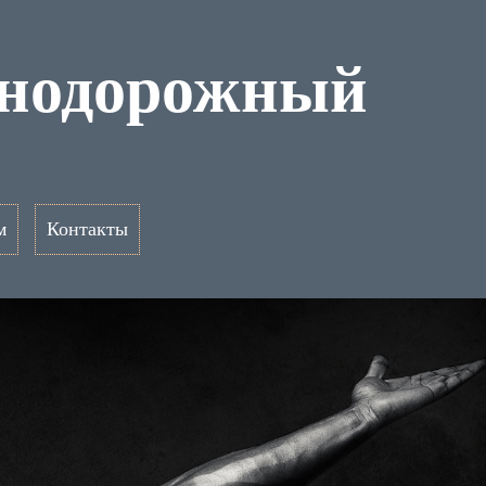
знодорожный
м
Контакты