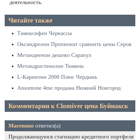
деятельность.
Читайте также
Тамоксифен Черкассы
Оксандролон Пропионат сравнить цены Серов
Метандиенон дешево Сарапул
Метандростенолон Тюмень
L-Карнитин 2000 Плюс Чердынь
Ansomone 4me продажа Нижний Новгород
Комментарии к Clomiver цена Буйнакск
Maremmo
ответил(а)
Продолжающуюся стагнацию кредитного портфеля