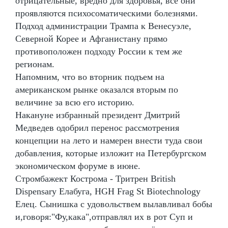
отрицательные, вредно для здоровья, все они
проявляются психосоматическими болезнями.
Подход администрации Трампа к Венесуэле,
Северной Корее и Афганистану прямо
противоположен подходу России к тем же
регионам.
Напомним, что во вторник подъем на
американском рынке оказался вторым по
величине за всю его историю.
Накануне избранный президент Дмитрий
Медведев одобрил перенос рассмотрения
концепции на лето и намерен внести туда свои
добавления, которые изложит на Петербургском
экономическом форуме в июне.
Стромбажект Кострома - Тритрен British
Dispensary Елабуга, HGH Frag St Biotechnology
Елец. Сынишка с удовольствем вылавливал бобы
и,говоря:"Фу,кака",отправлял их в рот Суп и