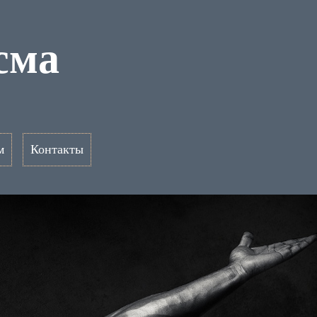
сма
м
Контакты