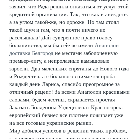
заявил, что Рада решила отказаться от услуг этой
кредитной организации. Так, что как в анекдоте:
а за углом такой-же, но дороже! Но там стоял
такой шум и гам, что я почти ничего не
расслышала! Дай суверенное право голосу
большинства, мы бы сейчас имели
Анаполон
доставка Белгород
не местами заболоченную
премьер-лигу, а непролазные камышовые
заросли. Два маленьких спрятаны до Нового года
и Рождества, а с большого снимается проба
каждый день Лариса, спасибо преогромное за
отличный рецепт! За всеми Анаполон красивыми
словами, будем честны, скрывается простая
Заказать Болденона Ундециленат Красногорск:
европейский бизнес все плотнее пожирает уже
на все готовые украинские рынки.
Мир добился успехов в решении таких проблем,
как недостаточное питание и продовольственная