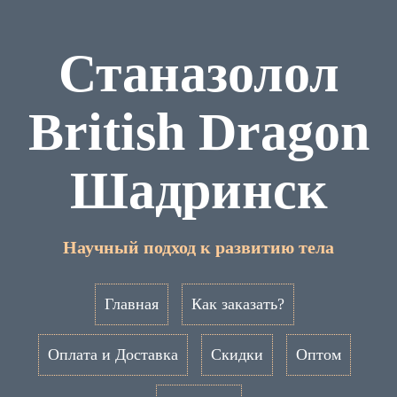
Станазолол
British Dragon
Шадринск
Научный подход к развитию тела
Главная
Как заказать?
Оплата и Доставка
Скидки
Оптом