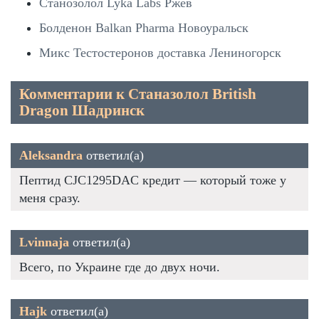
Станозолол Lyka Labs Ржев
Болденон Balkan Pharma Новоуральск
Микс Тестостеронов доставка Лениногорск
Комментарии к Станазолол British
Dragon Шадринск
Aleksandra
ответил(а)
Пептид CJC1295DAC кредит — который тоже у
меня сразу.
Lvinnaja
ответил(а)
Всего, по Украине где до двух ночи.
Hajk
ответил(а)