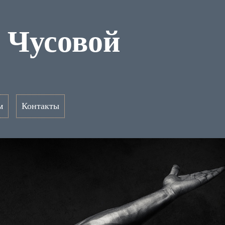
m Чусовой
м
Контакты