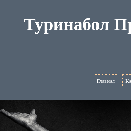
Туринабол Пр
Главная
Ка