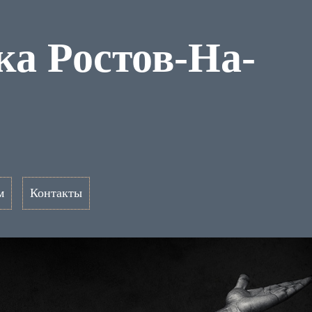
ка Ростов-На-
м
Контакты