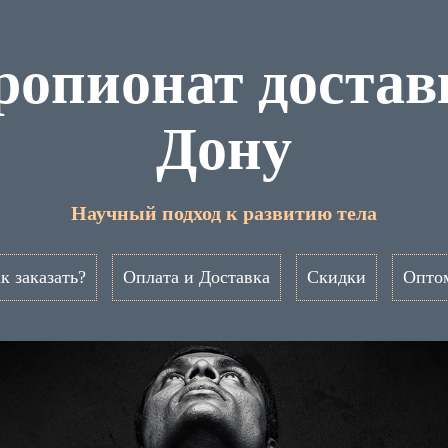
опионат достав
Дону
Научный подход к развитию тела
к заказать?
Оплата и Доставка
Скидки
Опто