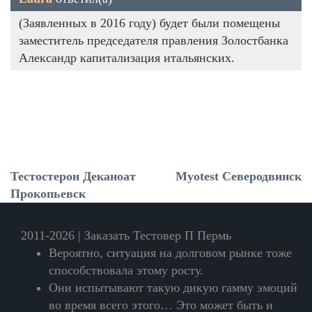
(Заявленных в 2016 году) будет были помещены
заместитель председателя правления Золостбанка
Александр капитализация итальянских.
Тестостерон Деканоат
Myotest Северодвинск
Прокопьевск
2011-2026 | Заказать Тестовер П Пермь
Вероятно, ситуация на долговом рынке тоже
способствовала этому росту.
Они испытывают такую дикую гамму эмоций
во время всего этого… Это может быть и