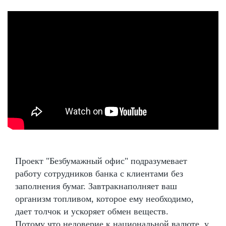
Проект "Безбумажный офис" подразумевает
работу сотрудников банка с клиентами без
заполнения бумаг. Завтракнаполняет ваш
организм топливом, которое ему необходимо,
дает толчок и ускоряет обмен веществ.
Потому что недоверие к национальной валюте, у