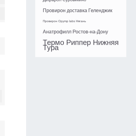
Провирон доставка Геленджик
Провирон Opymp labs Нягань
Анатрофилл Ростов-на-Дону
Термо Риппер Нижняя
Тура