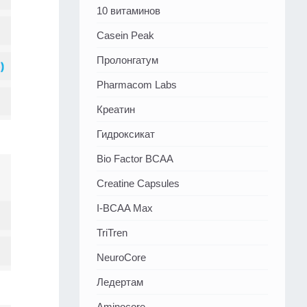
10 витаминов
Casein Peak
Пролонгатум
Pharmacom Labs
Креатин
Гидроксикат
Bio Factor BCAA
Creatine Capsules
I-BCAA Max
TriTren
NeuroCore
Ледертам
Aminocore