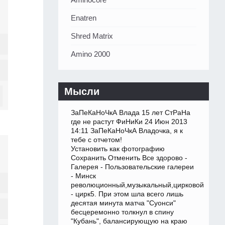
Enatren
Shred Matrix
Amino 2000
Мысли
ЗаПеКаНоЧкА Влада 15 лет СтРаНа
где не растут ФиНиКи 24 Июн 2013
14:11 ЗаПеКаНоЧкА Владочка, я к
тебе с отчетом!
Установить как фотографию
Сохранить Отменить Все здорово -
Галерея - Пользовательские галереи
- Минск
революционный,музыкальный,цирковой
- цирк5. При этом шла всего лишь
десятая минута матча "Суонси"
бесцеремонно толкнул в спину
"Кубань", балансирующую на краю