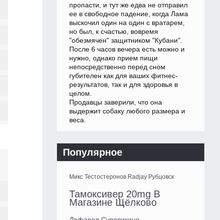
пропасти, и тут же едва не отправил
ее в свободное падение, когда Лама
выскочил один на один с вратарем,
но был, к счастью, вовремя
"обезмячен" защитником "Кубани".
После 6 часов вечера есть можно и
нужно, однако прием пищи
непосредственно перед сном
губителен как для ваших фитнес-
результатов, так и для здоровья в
целом.
Продавцы заверили, что она
выдержит собаку любого размера и
веса.
Популярное
Микс Тестостеронов Radjay Рубцовск
Тамоксивер 20mg В
Магазине Щёлково
Дефарол Суровикино