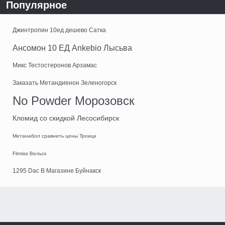
Популярное
Джинтропин 10ед дешево Сатка
Ансомон 10 ЕД Ankebio Лысьва
Микс Тестостеронов Арзамас
Заказать Метандиенон Зеленогорск
No Powder Морозовск
Кломид со скидкой Лесосибирск
Метанабол сравнить цены Троицк
Fitmiss Вельск
1295 Dac В Магазине Буйнакск