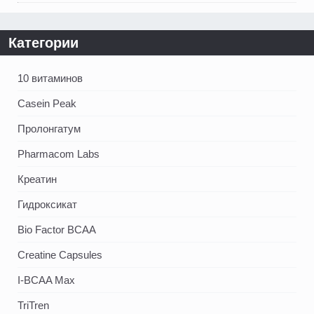
Категории
10 витаминов
Casein Peak
Пролонгатум
Pharmacom Labs
Креатин
Гидроксикат
Bio Factor BCAA
Creatine Capsules
I-BCAA Max
TriTren