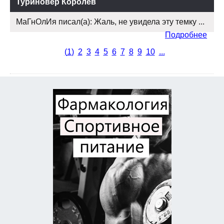
Туриновер Королёв
МаГнОлИя писал(а): Жаль, не увидела эту темку ...
Подробнее
(
1
)
2
3
4
5
6
7
8
9
10
...