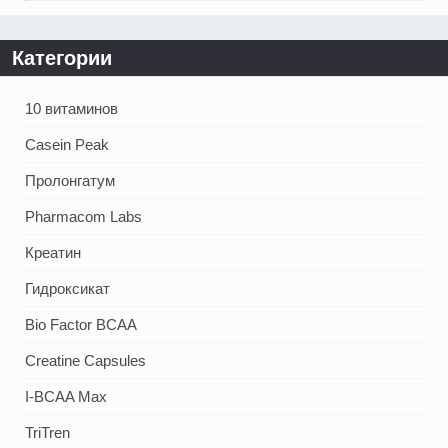
Категории
10 витаминов
Casein Peak
Пролонгатум
Pharmacom Labs
Креатин
Гидроксикат
Bio Factor BCAA
Creatine Capsules
I-BCAA Max
TriTren