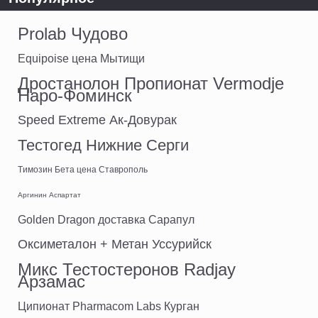
Prolab Чудово
Equipoise цена Мытищи
Дростанолон Пропионат Vermodje
Наро-Фоминск
Speed Extreme Ак-Довурак
Тестогед Нижние Серги
Tимозин Бета цена Ставрополь
Аргинин Аспартат
Golden Dragon доставка Сарапул
Оксиметалон + Метан Уссурийск
Микс Тестостеронов Radjay
Арзамас
Ципионат Pharmacom Labs Курган