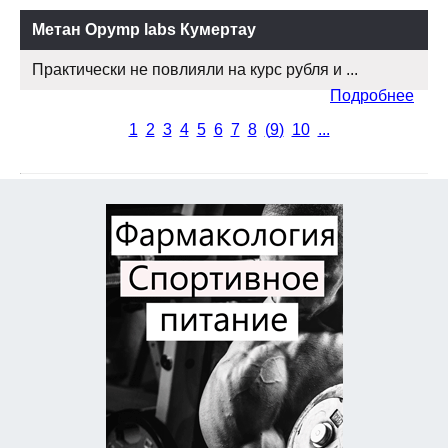
Метан Opymp labs Кумертау
Практически не повлияли на курс рубля и ...
Подробнее
1
2
3
4
5
6
7
8
(
9
)
10
...