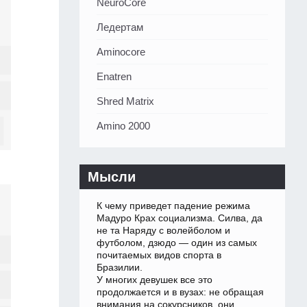
NeuroCore
Ледертам
Aminocore
Enatren
Shred Matrix
Amino 2000
Мысли
К чему приведет падение режима
Мадуро Крах социализма. Силва, да
не та Наряду с волейболом и
футболом, дзюдо — один из самых
почитаемых видов спорта в
Бразилии.
У многих девушек все это
продолжается и в вузах: не обращая
внимания на сокурсников, они