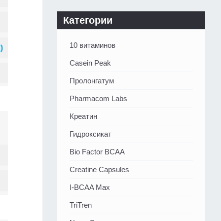
Категории
10 витаминов
Casein Peak
Пролонгатум
Pharmacom Labs
Креатин
Гидроксикат
Bio Factor BCAA
Creatine Capsules
I-BCAA Max
TriTren