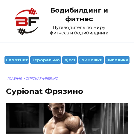
Перейти
Бодибилдинг и
к
содержанию
фитнес
Путеводитель по миру
фитнеса и бодибилдинга
СпортПит
Перорально
Inject
ГоРмошки
Липолики
ГЛАВНАЯ
>
CYPIONAT ФРЯЗИНО
Cypionat Фрязино