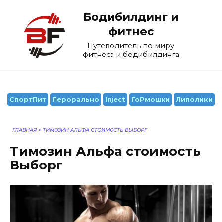
Перейти
Бодибилдинг и
к
содержанию
фитнес
Путеводитель по миру
фитнеса и бодибилдинга
СпортПит
Перорально
Inject
ГоРмошки
Липолики
ГЛАВНАЯ
>
TИМОЗИН АЛЬФА СТОИМОСТЬ ВЫБОРГ
Tимозин Альфа стоимость
Выборг