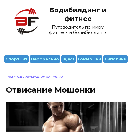
Перейти
Бодибилдинг и
к
содержанию
фитнес
Путеводитель по миру
фитнеса и бодибилдинга
СпортПит
Перорально
Inject
ГоРмошки
Липолики
ГЛАВНАЯ
>
ОТВИСАНИЕ МОШОНКИ
Отвисание Мошонки