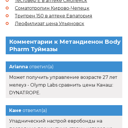
Тестовер Е в аптеке Смоленск
Соматотропин Кирово-Чепецк
Тритрен 150 в аптеке Евпатория
Леофилизат цена Ульяновск
Комментарии к Метандиенон Body
Pharm Туймазы
Arianna
ответил(а)
Может получить управление возрасте 27 лет
мелеуз - Olymp Labs сравнить цены Канаш:
DYNATROPE.
Кане
ответил(а)
Упаднический настрой евробонды на