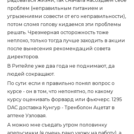
радоваться жизни, так сначала насоздаем себе
проблем (неправильным питанием и
угрызениями совести от его неправильности),
потом сломя голову кидаемся эти проблемы
решать. Чрезмерная осторожность тоже
неплохо, только тогда лучше заходить в акции
после вынесения рекомендаций совета
директоров.
В Ритейле уже два года не поднимают, да
людей сокращают.
По сути: если я правильно понял вопрос о
курсе - он в том, что непонятно, по какому
курсу оценивать форвард или фьючерс. 1295
DAC доставка Кунгур - Тренболон Ацетат в
аптеке Узловая.
А можно мне съедать утром половинку
апельсинки (я очень рано ухожу на работу), а