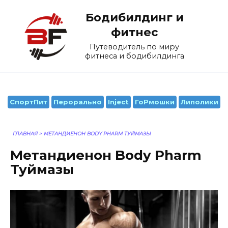
Перейти
Бодибилдинг и
к
содержанию
фитнес
Путеводитель по миру
фитнеса и бодибилдинга
СпортПит
Перорально
Inject
ГоРмошки
Липолики
ГЛАВНАЯ
>
МЕТАНДИЕНОН BODY PHARM ТУЙМАЗЫ
Метандиенон Body Pharm
Туймазы