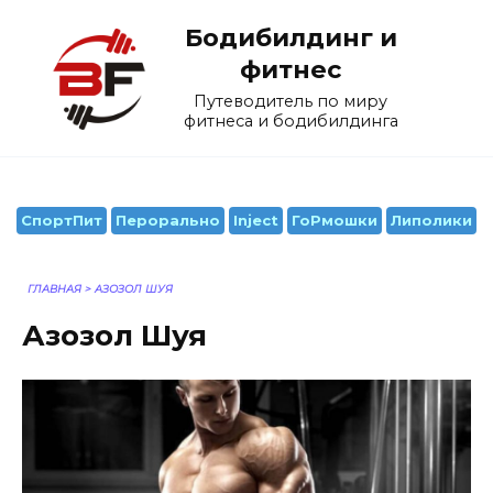
Перейти
Бодибилдинг и
к
содержанию
фитнес
Путеводитель по миру
фитнеса и бодибилдинга
СпортПит
Перорально
Inject
ГоРмошки
Липолики
ГЛАВНАЯ
>
АЗОЗОЛ ШУЯ
Азозол Шуя