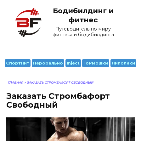
Перейти
Бодибилдинг и
к
содержанию
фитнес
Путеводитель по миру
фитнеса и бодибилдинга
СпортПит
Перорально
Inject
ГоРмошки
Липолики
ГЛАВНАЯ
>
ЗАКАЗАТЬ СТРОМБАФОРТ СВОБОДНЫЙ
Заказать Стромбафорт
Свободный