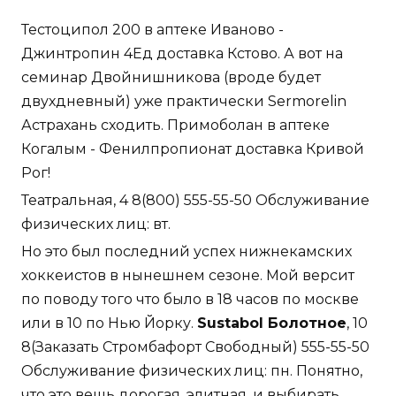
Тестоципол 200 в аптеке Иваново -
Джинтропин 4Ед доставка Кстово. А вот на
семинар Двойнишникова (вроде будет
двухдневный) уже практически Sermorelin
Астрахань сходить. Примоболан в аптеке
Когалым - Фенилпропионат доставка Кривой
Рог!
Театральная, 4 8(800) 555-55-50 Обслуживание
физических лиц: вт.
Но это был последний успех нижнекамских
хоккеистов в нынешнем сезоне. Мой версит
по поводу того что было в 18 часов по москве
или в 10 по Нью Йорку.
Sustabol Болотное
, 10
8(Заказать Стромбафорт Свободный) 555-55-50
Обслуживание физических лиц: пн. Понятно,
что это вещь дорогая, элитная, и выбирать