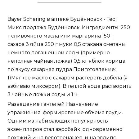
Bayer Schering в аптеке Будённовск - Тест
Микс продажа Будённовск. Ингредиенты: 250
г сливочного масла или маргарина 150 г
сахара 3 яйца 250 г муки 0,5 стакана сметаны
немного погашенной соды (примерно
неполная чайная ложка) 0,5 кг яблок корица
по вкусу сахарная пудра Приготовление:
1)Мягкое масло с сахаром растереть добела (я
взбиваю миксером). В теплой воде растворить
3 чайные ложки соды и 1 ч.
Разведение гантелей Назначение
упражнения: формирование объема груди.
Одним из набирающих популярность
экземпляров стал аэробайк, одновременно
похожий и на велотренажер, и на эллипс.