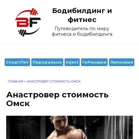
Перейти
Бодибилдинг и
к
содержанию
фитнес
Путеводитель по миру
фитнеса и бодибилдинга
СпортПит
Перорально
Inject
ГоРмошки
Липолики
ГЛАВНАЯ
>
АНАСТРОВЕР СТОИМОСТЬ ОМСК
Анастровер стоимость
Омск