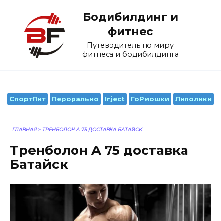
Перейти
Бодибилдинг и
к
содержанию
фитнес
Путеводитель по миру
фитнеса и бодибилдинга
СпортПит
Перорально
Inject
ГоРмошки
Липолики
ГЛАВНАЯ
>
ТРЕНБОЛОН A 75 ДОСТАВКА БАТАЙСК
Тренболон A 75 доставка
Батайск