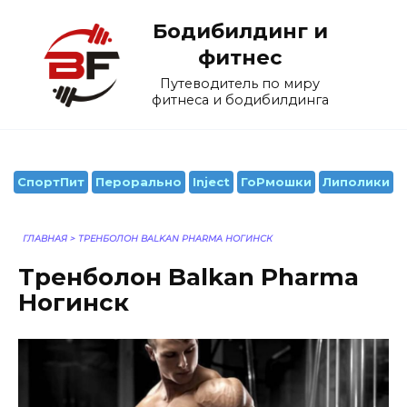
Перейти
Бодибилдинг и
к
содержанию
фитнес
Путеводитель по миру
фитнеса и бодибилдинга
СпортПит
Перорально
Inject
ГоРмошки
Липолики
ГЛАВНАЯ
>
ТРЕНБОЛОН BALKAN PHARMA НОГИНСК
Тренболон Balkan Pharma
Ногинск