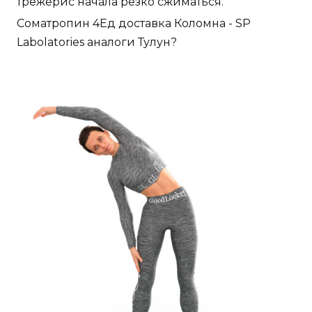
трежерис начала резко сжиматься.
Cоматропин 4Ед доставка Коломна - SP
Labolatories аналоги Тулун?