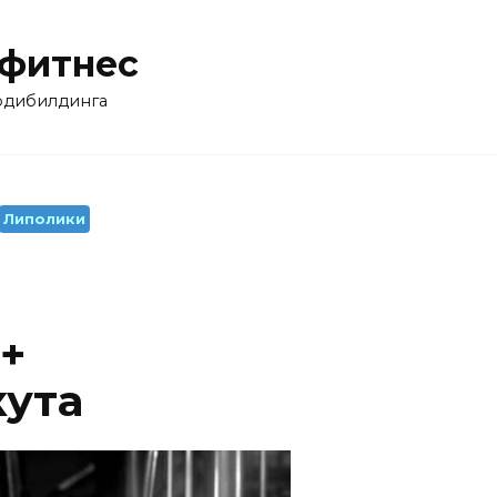
 фитнес
бодибилдинга
Липолики
+
ута