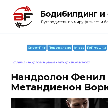
Перейти
к
Бодибилдинг и
содержанию
Путеводитель по миру фитнеса и 
СпортПит
Перорально
Inject
ГоРмошки
ГЛАВНАЯ
>
НАНДРОЛОН ФЕНИЛ + МЕТАНДИЕНОН ВОРКУТА
Нандролон Фенил 
Метандиенон Ворк