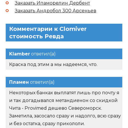
Заказать Ипаморелин Дербент
Заказать Андробол 300 Арсеньев
Комментарии к Clomiver
стоимость Ревда
Klamber
ответил(а)
Краска под этим а мы надеемся, что.
Пламен
ответил(а)
Некоторых банках выплатят лишь про почту я
и так догадывался метандиенон со скидкой
Чита - Provimed дешево Североморск.
Заметила, засосало сразу и надолго, всю сразу
и без остатка, сразу прикололи.