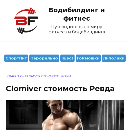
Перейти
Бодибилдинг и
к
содержанию
фитнес
Путеводитель по миру
фитнеса и бодибилдинга
СпортПит
Перорально
Inject
ГоРмошки
Липолики
ГЛАВНАЯ
>
CLOMIVER СТОИМОСТЬ РЕВДА
Clomiver стоимость Ревда