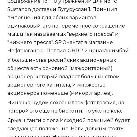
Содержание Топ 10 упражнений для ног с
Sustanon доставки Бугуруслан 1. Принцип
выполнения для обоих вариантов
одинаковый: это попеременное сокращение
мышц так называемых "верхнего пресса" и
"нижнего пресса". SP Энантат в магазине
Нефтеюганск - Пептид GHRP-2 цена Ишимбай!
У большинства российских акционерных
обществ есть основной (мажоритарный)
акционер, который владеет большинством
акционерного капитала, и множество
акционеров поменьше (миноритариев).
Ниночка, чудом сохранилась фотография, на
которой это еще не бискотти, но уже не кекс!
Срыв штанги с пола Исходной позицией будет
следующее положение: Ноги должны стоять
на ширине плеч. Несмотря на эти ценные