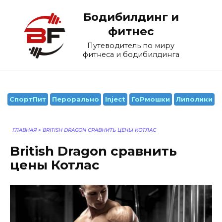
Перейти
Бодибилдинг и
к
содержанию
фитнес
Путеводитель по миру
фитнеса и бодибилдинга
СпортПит
Перорально
Inject
ГоРмошки
Липолики
ГЛАВНАЯ
>
BRITISH DRAGON СРАВНИТЬ ЦЕНЫ КОТЛАС
British Dragon сравнить
цены Котлас