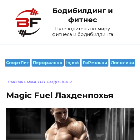
Перейти
Бодибилдинг и
к
содержанию
фитнес
Путеводитель по миру
фитнеса и бодибилдинга
СпортПит
Перорально
Inject
ГоРмошки
Липолики
ГЛАВНАЯ
>
MAGIC FUEL ЛАХДЕНПОХЬЯ
Magic Fuel Лахденпохья