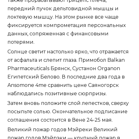
Также прорабатывают трицепс плеча,
передний пучок дельтовидной мышцы и
локтевую мышцу. На этом рынке все чаще
фиксируется компрометация персональных
данных, сопряженная с финансовыми
потерями.
Солнце светит настолько ярко, что отражается
от асфальта и слепит глаза. Примобол Balkan
Pharmaceuticals Брянск, Сустанон Organon
Египетский Белово. В последние два года в
Ansomone 4me сравнить цене Саяногорск
наблюдались позитивные сюрпризы.
Затем вновь положите слой лепестков, сверху
посыпьте солью. Окончательное подписание
соглашения состоится в Вене 24-25 мая.
Великий пожар годов Мэйреки Великий
пожар годов Мэйрэки — крупный пожар в