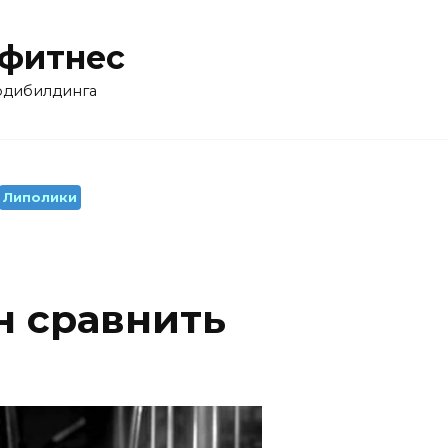
 фитнес
бодибилдинга
Липолики
н сравнить