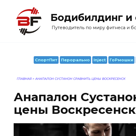
Перейти
к
Бодибилдинг и
содержанию
Путеводитель по миру фитнеса и 
СпортПит
Перорально
Inject
ГоРмошки
ГЛАВНАЯ
>
АНАПАЛОН СУСТАНОН СРАВНИТЬ ЦЕНЫ ВОСКРЕСЕНСК
Анапалон Сустано
цены Воскресенск