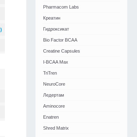
Pharmacom Labs
Креатин
Гидроксикат
Bio Factor BCAA
Creatine Capsules
I-BCAA Max
TriTren
NeuroCore
Ледертам
Aminocore
Enatren
Shred Matrix