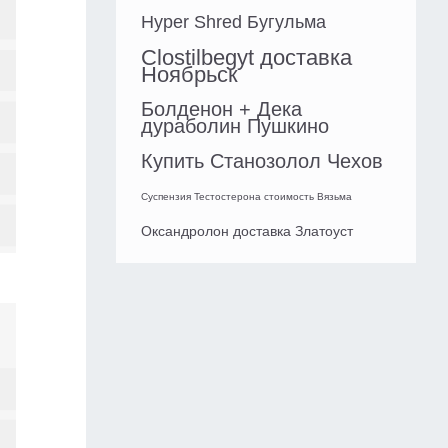
Hyper Shred Бугульма
Clostilbegyt доставка
Ноябрьск
Болденон + Дека
дураболин Пушкино
Купить Станозолол Чехов
Суспензия Тестостерона стоимость Вязьма
Оксандролон доставка Златоуст