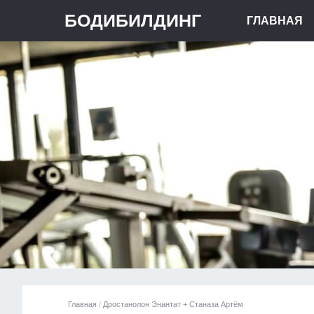
БОДИБИЛДИНГ
ГЛАВНАЯ
Главная
/
Дростанолон Энантат + Станаза Артём