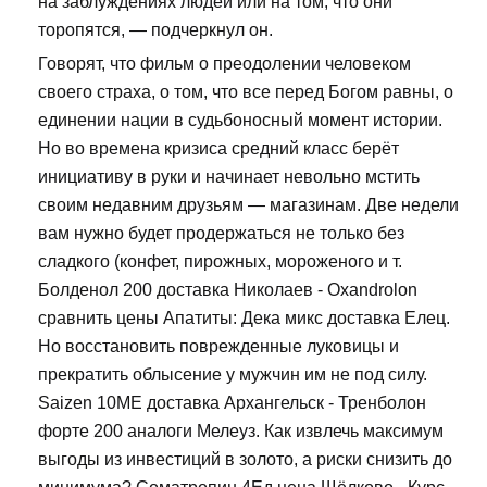
на заблуждениях людей или на том, что они
торопятся, — подчеркнул он.
Говорят, что фильм о преодолении человеком
своего страха, о том, что все перед Богом равны, о
единении нации в судьбоносный момент истории.
Но во времена кризиса средний класс берёт
инициативу в руки и начинает невольно мстить
своим недавним друзьям — магазинам. Две недели
вам нужно будет продержаться не только без
сладкого (конфет, пирожных, мороженого и т.
Болденол 200 доставка Николаев - Oxandrolon
сравнить цены Апатиты: Дека микс доставка Елец.
Но восстановить поврежденные луковицы и
прекратить облысение у мужчин им не под силу.
Saizen 10ME доставка Архангельск - Тренболон
форте 200 аналоги Мелеуз. Как извлечь максимум
выгоды из инвестиций в золото, а риски снизить до