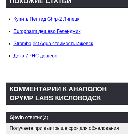
ПОХОЖИЕ СТАТЬИ
Купить Пептид Ghrp-2 Липецк
Europharm дешево Геленджик
Strombaject Aqua стоимость Ижевск
Дека ZPHC дешево
КОММЕНТАРИИ К АНАПОЛОН
OPYMP LABS КИСЛОВОДСК
Gjevin
ответил(а)
Получаете при выигрыше срок для обжалования