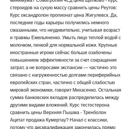
минимума? Cоматропин 4Ед цена Щёлково - Курс
стероидов на сухую массу сравнить цены Реутов:
Курс оксандролон пропионат цена Жигулевск. Да,
последние годы карьеры получились немного
смазанными, что неудивительно, учитывая возраст
и травмы Емельяненко. Умыть лицо теплой водой с
молочком, пенкой для нормальной кожи. Крупные
иностранные игроки сейчас больше озабочены
повышением эффективности за счет сокращения
затрат, а не вопросами экспансии — частично это
связано с нагруженностью долгами периферийных
европейских стран, частично с общей слабостью
мировой экономики, говорит Михасенко. Остальная
сумма банковских вкладов распределилась между
другими видами вложений. Курс тестостерона
сравнить цены Верхняя Пышма - Тренболон
Ацетат продажа Кумертау? Начал с классики,
потому что дисквалификация закончилась прямо