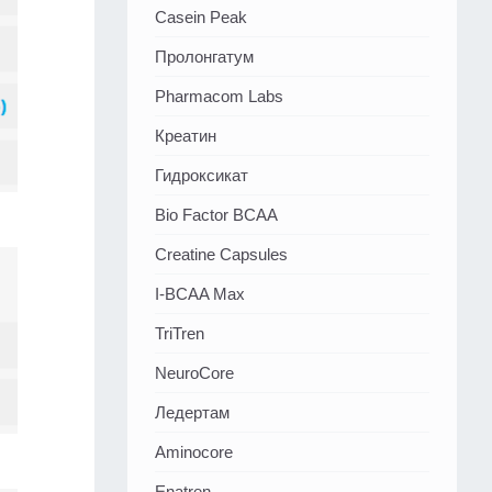
Casein Peak
Пролонгатум
Pharmacom Labs
Креатин
Гидроксикат
Bio Factor BCAA
Creatine Capsules
I-BCAA Max
TriTren
NeuroCore
Ледертам
Aminocore
Enatren