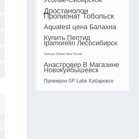
Дростанолон
Пропионат Тобольск
Aquatest цена Балахна
Купить Пептид
Ipamorelin Лесосибирск
Calcium Citrate Now Foods
Анастровер В Магазине
Новокуйбышевск
Провирон SP Labs Хабаровск