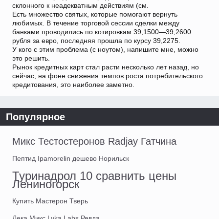
склонного к неадекватным действиям (см.
Есть множество святых, которые помогают вернуть
любимых. В течение торговой сессии сделки между
банками проводились по котировкам 39,1500—39,2600
рубля за евро, последняя прошла по курсу 39,2275.
У кого с этим проблема (с ноутом), напишите мне, можно
это решить.
Рынок кредитных карт стал расти несколько лет назад, но
сейчас, на фоне снижения темпов роста потребительского
кредитования, это наиболее заметно.
Популярное
Микс Тестостеронов Radjay Гатчина
Пептид Ipamorelin дешево Норильск
Туринадрол 10 сравнить цены
Лениногорск
Купить Мастерон Тверь
Дека Микс Lyka Labs Ревда