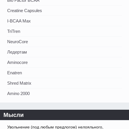
Bio Factor BCAA
Creatine Capsules
I-BCAA Max
TriTren
NeuroCore
Ледертам
Aminocore
Enatren
Shred Matrix
Amino 2000
Мысли
Увольнение (под любым предлогом) нелояльного,