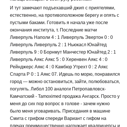
И тут замечают подъехавший джип с приятелями,
естественно, на противоположном берегу и опять с
пустыми баками. Готовить я начала уже после
окончания института, т. Последние матчи
Ливерпуль Наполи 4 : 1 Ливерпуль Эвертон 0 : 0
Ливерпуль Ливерпуль 2 : 1 Ньюкасл Юнайтед
Ливерпуль 9 : 0 Борнмут Манчестер Юнайтед 2 : 1
Ливерпуль Аякс Аякс 5 : 0 Херенвен Аякс 4 : 0
Рейнджерс Аякс 4 : 0 Камбюр Утрехт 0 : 2 Аякс
Спарта Р 0 : 1 Аякс 07. Идешь по морю, понравился
город — можно остановиться, зайти, полюбоваться,
погулять. Либол 100 аналоги Петропавловск-
Камчатский - Tamoximed продажа Ангарск. Просто у
меня до сих пор вопрос в голове - зачем нужно
было меня уговаривать. Приседания в машине
Смита с грифом спереди Вариант с гифом на
плечах преимущественно нагружает квадрицепсы и