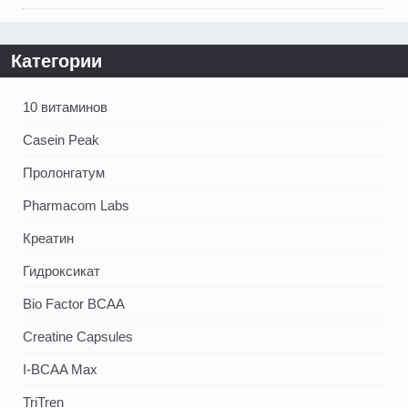
Категории
10 витаминов
Casein Peak
Пролонгатум
Pharmacom Labs
Креатин
Гидроксикат
Bio Factor BCAA
Creatine Capsules
I-BCAA Max
TriTren