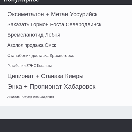
Оксиметалон + Метан Уссурийск
Заказать Гормон Роста Северодвинск
Бремеланотид Лобня
Азолол продажа Омск
Станаболик доставка Красногорск
Ретаболил ZPHC Когалым
Ципионат + Станаза Кимры
Энка + Пропионат Хабаровск
Анаполон Opymp labs Шадринск