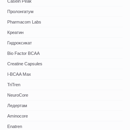
Casein Peak
Пролонгатум
Pharmacom Labs
Креатин
Гидроксикат
Bio Factor BCAA
Creatine Capsules
I-BCAA Max
TriTren
NeuroCore
Ледертам
Aminocore
Enatren