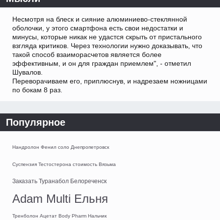
Несмотря на блеск и сияние алюминиево-стеклянной
оболочки, у этого смартфона есть свои недостатки и
минусы, которые никак не удастся скрыть от пристального
взгляда критиков. Через технологии нужно доказывать, что
такой способ взаиморасчетов является более
эффективным, и он для граждан приемлем", - отметил
Шувалов.
Переворачиваем его, приплюснув, и надрезаем ножницами
по бокам 8 раз.
Популярное
Нандролон Фенил соло Днепропетровск
Суспензия Тестостерона стоимость Вязьма
Заказать Туранабол Белореченск
Adam Multi Ельня
Тренболон Ацетат Body Pharm Нальчик