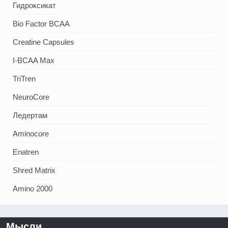
Гидроксикат
Bio Factor BCAA
Creatine Capsules
I-BCAA Max
TriTren
NeuroCore
Ледертам
Aminocore
Enatren
Shred Matrix
Amino 2000
Мысли