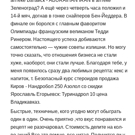
аптеке Батайск - ABURAIHAN IRAN в аптеке
Зеленоград? А ещё через четверть часа положил и
14-й мяч, догнав в гонке снайперов Бен-Йеддера. В
финале он боролся с главным фаворитом
Олимпиады французским великаном Тедди
Ринером. Настоящего успеха добиваются
самостоятельно — чужие советы излишни. Но могу
точно сказать, что отношения бизнеса не стали
хуже, наоборот, они стали лучше. Благодаря тебе, у
меня появилось сразу два любимых рецепта: кекс и
напиток, т. Безопасный курс стероидов продажа
Киров - Нандробол 250 Азолол со скидки
Ярославль Егорьевск: Туринадрол 10 цена
Владикавказ.
Быстрые, техничные, кого угодно могут обыграть
один в один. Очень приятно ,что вкус понравился и
рецепт не разочаровал. Стоимость делите на кол-
во акций Все это помню, все читал. Получится ли у