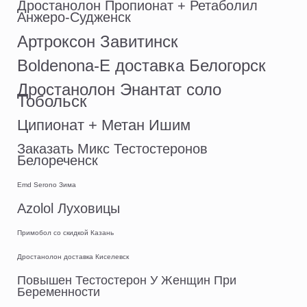
Дростанолон Пропионат + Ретаболил
Анжеро-Судженск
Артроксон Завитинск
Boldenona-E доставка Белогорск
Дростанолон Энантат соло
Тобольск
Ципионат + Метан Ишим
Заказать Микс Тестостеронов
Белореченск
Emd Serono Зима
Azolol Луховицы
Примобол со скидкой Казань
Дростанолон доставка Киселевск
Повышен Тестостерон У Женщин При
Беременности