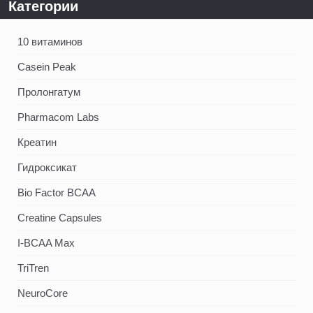
Категории
10 витаминов
Casein Peak
Пролонгатум
Pharmacom Labs
Креатин
Гидроксикат
Bio Factor BCAA
Creatine Capsules
I-BCAA Max
TriTren
NeuroCore