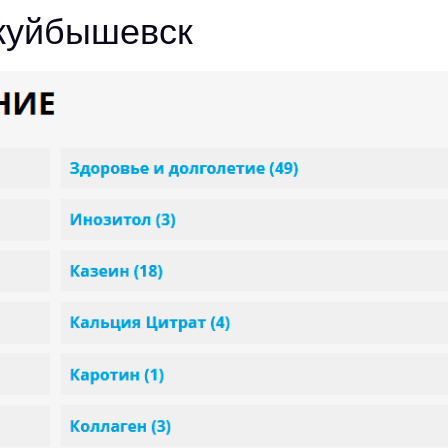
куйбышевск