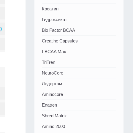
Креатин
Гидроксикат
Bio Factor BCAA
Creatine Capsules
I-BCAA Max
TriTren
NeuroCore
Ледертам
Aminocore
Enatren
Shred Matrix
Amino 2000