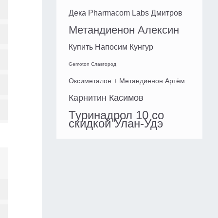
Дека Pharmacom Labs Дмитров
Метандиенон Алексин
Купить Напосим Кунгур
Gemoton Славгород
Оксиметалон + Метандиенон Артём
Карнитин Касимов
Туринадрол 10 со
скидкой Улан-Удэ