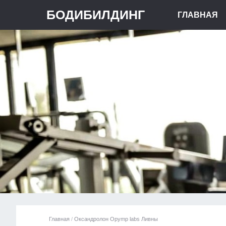
БОДИБИЛДИНГ
ГЛАВНАЯ
Главная
/
Оксандролон Opymp labs Ливны