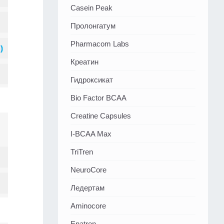
Casein Peak
Пролонгатум
Pharmacom Labs
Креатин
Гидроксикат
Bio Factor BCAA
Creatine Capsules
I-BCAA Max
TriTren
NeuroCore
Ледертам
Aminocore
Enatren