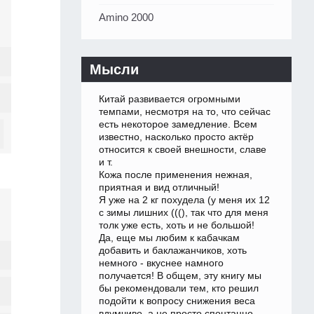
Amino 2000
Мысли
Китай развивается огромными
темпами, несмотря на то, что сейчас
есть некоторое замедление. Всем
известно, насколько просто актёр
относится к своей внешности, славе
и т.
Кожа после применения нежная,
приятная и вид отличный!
Я уже на 2 кг похудела (у меня их 12
с зимы лишних (((), так что для меня
толк уже есть, хоть и не большой!
Да, еще мы любим к кабачкам
добавить и баклажанчиков, хоть
немного - вкуснее намного
получается! В общем, эту книгу мы
бы рекомендовали тем, кто решил
подойти к вопросу снижения веса
вдумчиво, а не просто спонтанно