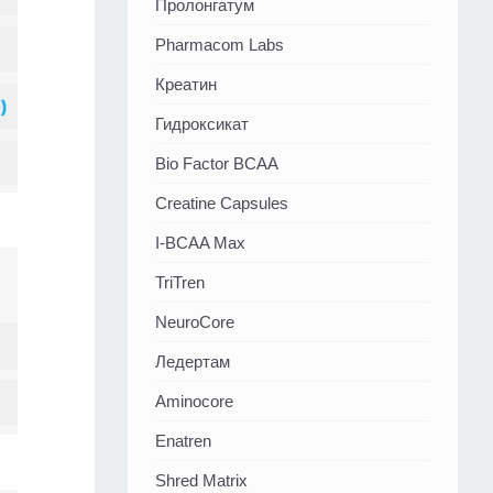
Пролонгатум
Pharmacom Labs
Креатин
Гидроксикат
Bio Factor BCAA
Creatine Capsules
I-BCAA Max
TriTren
NeuroCore
Ледертам
Aminocore
Enatren
Shred Matrix