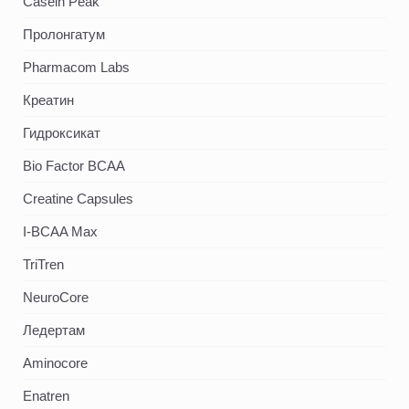
Casein Peak
Пролонгатум
Pharmacom Labs
Креатин
Гидроксикат
Bio Factor BCAA
Creatine Capsules
I-BCAA Max
TriTren
NeuroCore
Ледертам
Aminocore
Enatren