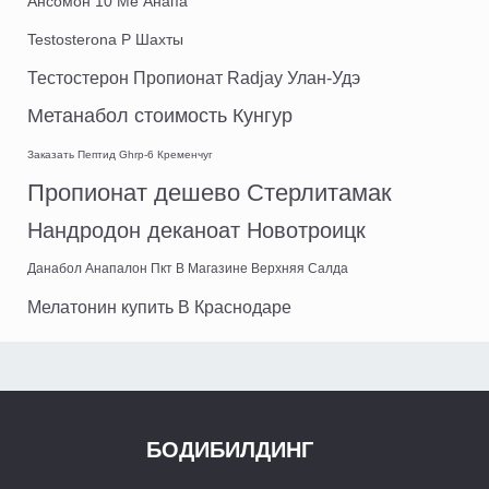
Ансомон 10 Me Анапа
Testosterona P Шахты
Тестостерон Пропионат Radjay Улан-Удэ
Метанабол стоимость Кунгур
Заказать Пептид Ghrp-6 Кременчуг
Пропионат дешево Стерлитамак
Нандродон деканоат Новотроицк
Данабол Анапалон Пкт В Магазине Верхняя Салда
Мелатонин купить В Краснодаре
БОДИБИЛДИНГ