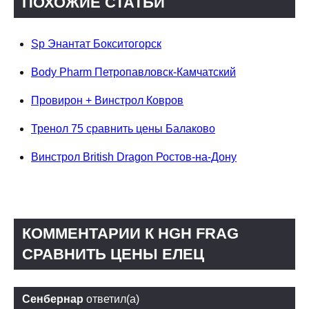
ПОХОЖИЕ СТАТЬИ
Sp Энантат Бокситогорск
Body Pharm Петропавловск-Камчатский
Провирон + Винстрол Ковров
Тренол 75 сравнить цены Балаково
Винстрол British Dragon Ростов-на-Дону
КОММЕНТАРИИ К HGH FRAG
СРАВНИТЬ ЦЕНЫ ЕЛЕЦ
Сенбернар
ответил(а)