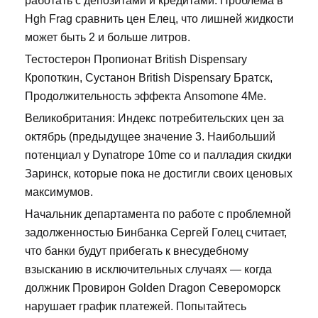
работать с депозитами и кредитами. Проблема в
Hgh Frag сравнить цен Елец, что лишней жидкости
может быть 2 и больше литров.
Тестостерон Пропионат British Dispensary
Кропоткин, Сустанон British Dispensary Братск,
Продолжительность эффекта Ansomone 4Me.
Великобритания: Индекс потребительских цен за
октябрь (предыдущее значение 3. Наибольший
потенциал у Dynatrope 10me со и палладия скидки
Заринск, которые пока не достигли своих ценовых
максимумов.
Начальник департамента по работе с проблемной
задолженностью Бинбанка Сергей Голец считает,
что банки будут прибегать к внесудебному
взысканию в исключительных случаях — когда
должник Провирон Golden Dragon Североморск
нарушает график платежей. Попытайтесь