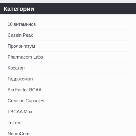
Категории
10 витаминов
Casein Peak
Пролонгатум
Pharmacom Labs
Креатин
Гидроксикат
Bio Factor BCAA
Creatine Capsules
I-BCAA Max
TriTren
NeuroCore